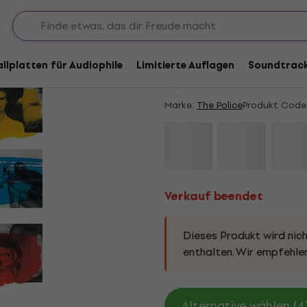
Verkauf beendet
The Police - Synchro
allplatten für Audiophile
Limitierte Auflagen
Soundtrac
5
/5
1 x bewertet
Marke:
The Police
Produkt Code
Verkauf beendet
Dieses Produkt wird nich
enthalten. Wir empfehlen
Alternative wählen (4