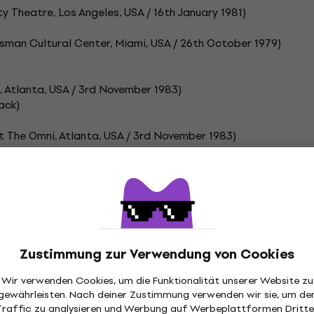
ty Theatre, Los Angeles, USA / 16th January 1981)
usman Cultural Center, Miami, USA / 26th October 1979)
, Atlanta, USA / 3rd November 1983)
ack)
t The Omni, Atlanta, USA / 3rd November 1983)
ibung
Zustimmung zur Verwendung von Cookies
Wir verwenden Cookies, um die Funktionalität unserer Website zu
Vinyl Schallplatten
gewährleisten. Nach deiner Zustimmung verwenden wir sie, um de
Traffic zu analysieren und Werbung auf Werbeplattformen Dritte