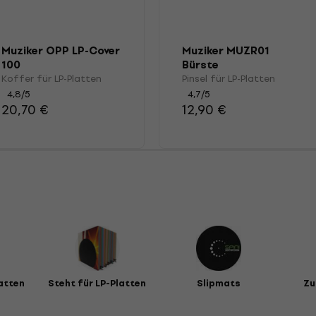
Muziker OPP LP-Cover
Muziker MUZR01
100
Bürste
Koffer für LP-Platten
Pinsel für LP-Platten
4,8
/5
4,7
/5
20,70 €
12,90 €
atten
Steht für LP-Platten
Slipmats
Zu