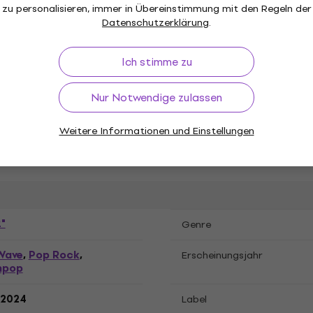
zu personalisieren, immer in Übereinstimmung mit den Regeln der
Datenschutzerklärung
.
Ich stimme zu
tion
Nur Notwendige zulassen
Weitere Informationen und Einstellungen
g, LP Schallplatte
"
Genre
Wave
Pop Rock
,
,
Erscheinungsjahr
hpop
.2024
Label