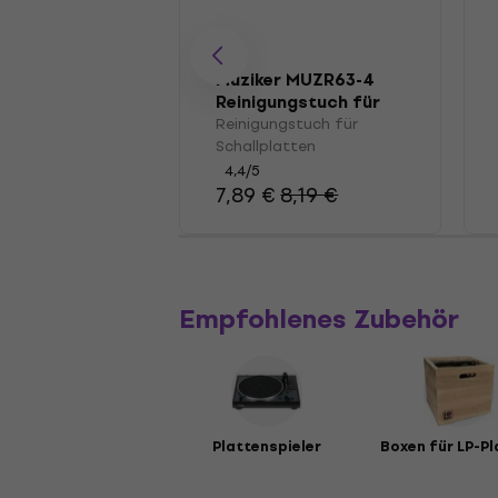
Muziker MUZR63-4
Reinigungstuch für
Schallplatten
Reinigungstuch für
Schallplatten
4,4
/5
7,89 €
8,19 €
Empfohlenes Zubehör
Plattenspieler
Boxen für LP-Pl