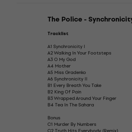
The Police - Synchronicit
Tracklist
A1 Synchronicity I
A2 Walking In Your Footsteps
A3 O My God
A4 Mother
A5 Miss Gradenko
A6 Synchronicity II
B1 Every Breath You Take
B2 King Of Pain
B3 Wrapped Around Your Finger
B4 Tea In The Sahara
Bonus
C1 Murder By Numbers
C2 Truth Hits Everybody (Remix)