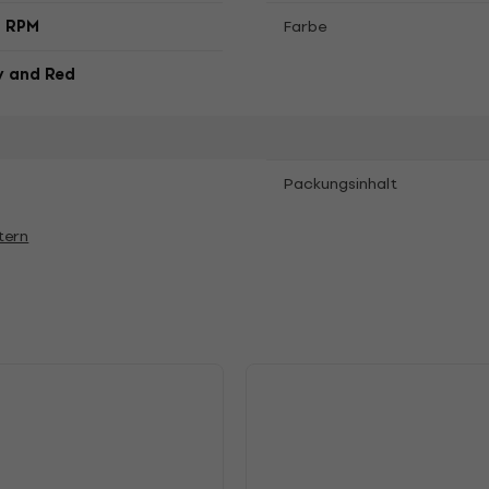
3 RPM
Farbe
w and Red
Packungsinhalt
tern