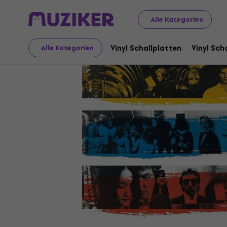
Schallplatten und CDs
Vinyl Schallplatten
Alle Kategorien
Vinyl Schallplatten
Vinyl Sch
Alle Kategorien
Verkauf beendet
Video