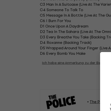
C3 Man In A Suitcase (Live At The Varie
C4 Someone To Talk To
C5 Message In A Bottle (Live At The G
C6 I Burn For You
D1 Once Upon A Daydream
D2 Tea In The Sahara (Live At The Omni
D3 Every Breathe You Take (Backing Tr
D4 Roxanne (Backing Track)
D5 Wrapped Around Your Finger (Live A
D6 Every Bomb You Make
Ich habe eine Anmerkung zu der Beschre
The Police 