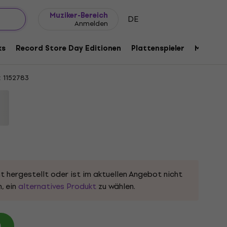
Geschenkideen
FAQ
Muziker Blog
Muziker-Bereich
DE
Anmelden
nicity (Yellow and Red Coloured) (2 LP)
ks
Record Store Day Editionen
Plattenspieler
Musik Pl
:
1152783
t hergestellt oder ist im aktuellen Angebot nicht
, ein
alternatives Produkt
zu wählen.
)