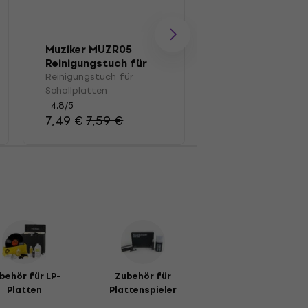
Muziker MUZR05
Muziker MUZR0
Reinigungstuch für
Bürste
Schallplatten
Reinigungstuch für
Pinsel für LP-Platt
Schallplatten
4,7
/5
15 €
4,8
/5
7,49 €
7,59 €
behör für LP-
Zubehör für
Platten
Plattenspieler