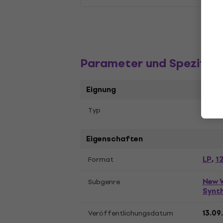
Parameter und Spezifika
Eignung
Typ
Farbi
Eigenschaften
LP
12
Format
,
New 
Subgenre
Synt
Veröffentlichungsdatum
13.09