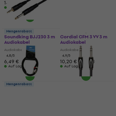
14,80 €
15,50 €
5
/5
Auf Lager
9,40 €
Auf Lager
Mengenrabatt
Mengenrabatt
Soundking BJJ230 3 m
Cordial CFM 3 VV 3 m
Audiokabel
Audiokabel
Audiokabel
Audiokabel
4,8
/5
4,9
/5
6,49 €
10,20 €
10,50 €
Auf Lager
Auf Lager
Mengenrabatt
ADJ AC-J3S-2J6M 1,5 m
Roland RCC-5-TRTR
Audiokabel
1,5 m Audiokabel
Audiokabel
Audiokabel
4,8
/5
4,9
/5
5,09 €
15 €
16,29 €