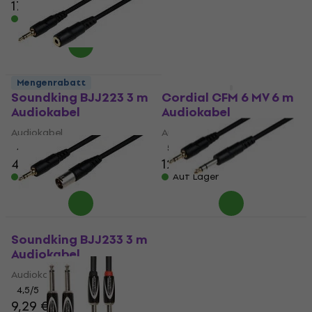
17,50 €
21,60 €
Auf Lager
Auf Lager
Mengenrabatt
Soundking BJJ223 3 m
Cordial CFM 6 MV 6 m
Audiokabel
Audiokabel
Audiokabel
Audiokabel
4,8
/5
5
/5
4,89 €
12,40 €
Auf Lager
Auf Lager
Soundking BJJ231 3 m
Audiokabel
Soundking BJJ233 3 m
Audiokabel
Audiokabel
Audiokabel
4,8
/5
7,99 €
4,5
/5
Auf Lager
9,29 €