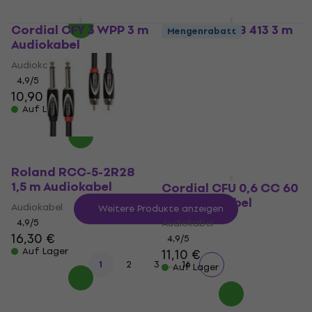
Cordial CFY 3 WPP 3 m
Soundking BB 413 3 m
Mengenrabatt
Audiokabel
Audiokabel
Audiokabel
Audiokabel
4,9
/5
4,8
/5
10,90 €
11,50 €
7,29 €
Auf Lager
Auf Lager
Roland RCC-5-2R28
1,5 m Audiokabel
Cordial CFU 0,6 CC 60
cm Audiokabel
Audiokabel
Weitere Produkte anzeigen
4,9
/5
Audiokabel
16,30 €
4,9
/5
Auf Lager
11,10 €
...
1
2
3
16
Auf Lager