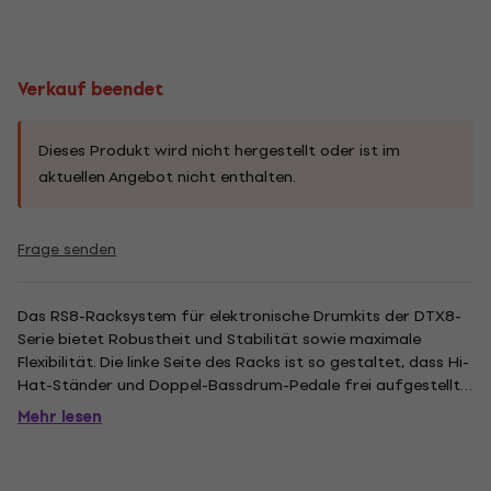
Verkauf beendet
Dieses Produkt wird nicht hergestellt oder ist im
aktuellen Angebot nicht enthalten.
Frage senden
Das RS8-Racksystem für elektronische Drumkits der DTX8-
Serie bietet Robustheit und Stabilität sowie maximale
Flexibilität. Die linke Seite des Racks ist so gestaltet, dass Hi-
Hat-Ständer und Doppel-Bassdrum-Pedale frei aufgestellt
werden können, was ein völlig stressfreies Auftreten
Mehr lesen
ermöglicht. Die L-förmigen Beine verbessern die Stabilität
und...