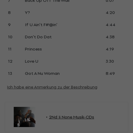
7
Back Up Off The Wall
6:07
8
Y?
4:20
9
If U Ain't F#!@in'
4:44
10
Don't Do Dat
4:38
11
Princess
4:19
12
Love U
3:30
13
Got A Nu Woman
8:49
Ich habe eine Anmerkung zu der Beschreibung
2Nd Ii None Musik-CDs