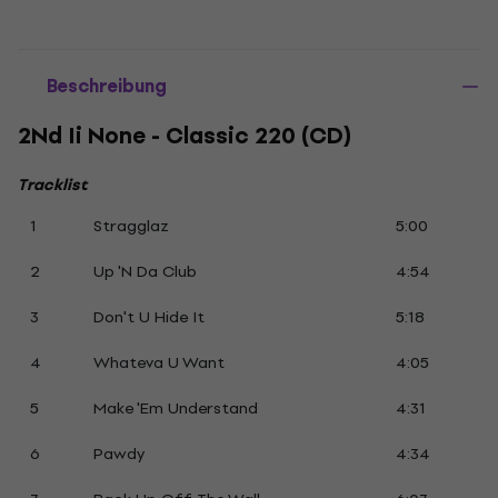
Beschreibung
2Nd Ii None - Classic 220 (CD)
Tracklist
1
Stragglaz
5:00
2
Up 'N Da Club
4:54
3
Don't U Hide It
5:18
4
Whateva U Want
4:05
5
Make 'Em Understand
4:31
6
Pawdy
4:34