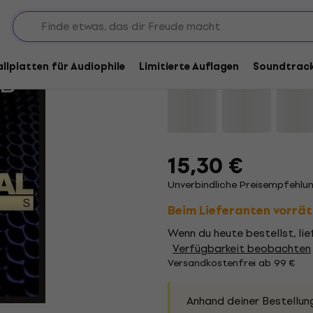
Aby - You'll Never Fi
allplatten für Audiophile
Limitierte Auflagen
Soundtrac
Marke:
Aby
Produkt Code:
11909
15,30 €
Unverbindliche Preisempfehlun
Beim Lieferanten vorrät
Wenn du heute bestellst, lie
Verfügbarkeit beobachten
Versandkostenfrei ab 99 €
Anhand deiner Bestellun