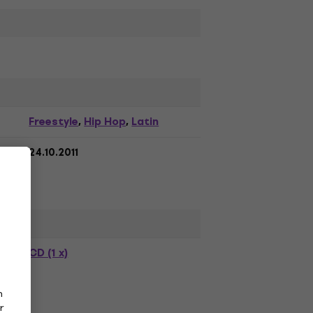
Freestyle
Hip Hop
Latin
,
,
24.10.2011
CD (1 x)
n
r