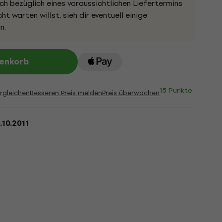
h bezüglich eines voraussichtlichen Liefertermins
ht warten willst, sieh dir eventuell einige
n.
renkorb
15 Punkte
rgleichen
Besseren Preis melden
Preis überwachen
.10.2011