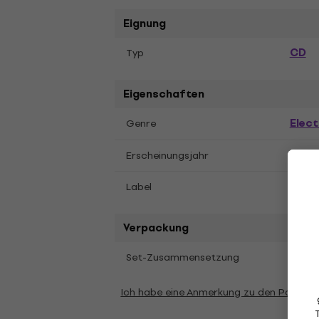
Eignung
CD
Typ
Eigenschaften
Elect
Genre
2011
Erscheinungsjahr
Esse
Label
Verpackung
1 stk
Set-Zusammensetzung
Ich habe eine Anmerkung zu den Parame