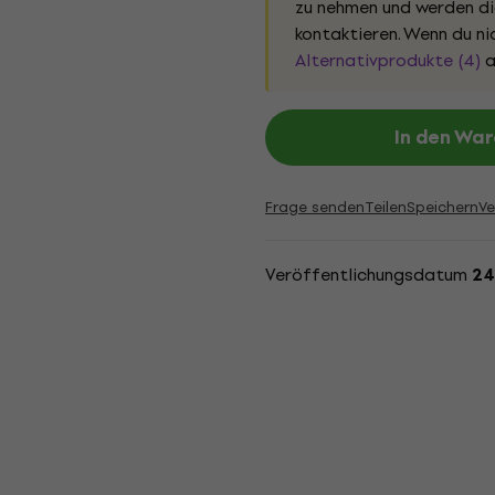
zu nehmen und werden dic
kontaktieren. Wenn du nic
Alternativprodukte (4)
a
In den Wa
Frage senden
Teilen
Speichern
Ve
Veröffentlichungsdatum
24