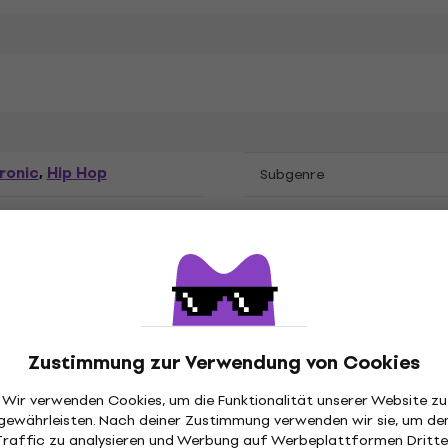
ronic
Hip Hop
,
Subgenre
Veröffentlichungsdatum
ntial Media Mod
Zustimmung zur Verwendung von Cookies
Packungsinhalt
Wir verwenden Cookies, um die Funktionalität unserer Website zu
tern
gewährleisten. Nach deiner Zustimmung verwenden wir sie, um de
Traffic zu analysieren und Werbung auf Werbeplattformen Dritte