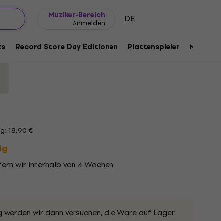
Geschenkideen
FAQ
Muziker Blog
Muziker-Bereich
DE
Anmelden
nd (Another Love) (CD)
ks
Record Store Day Editionen
Plattenspieler
Musik Pl
21
g: 18,90 €
ig
fern wir innerhalb von 4 Wochen
g werden wir dann versuchen, die Ware auf Lager