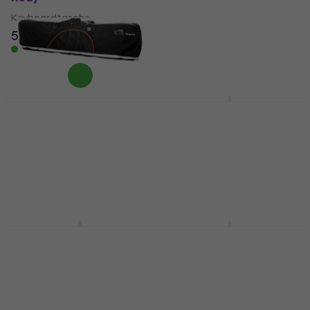
Keyboardtasche
Keyboardtasche
19,50 €
20,20 €
51 €
60,30 €
- 15 %
Auf Lager
Auf Lager
Bespeco BAG488KBY
Keyboardtasche
Bespeco BAG488KBYN
Keyboardtasche (Wie
Keyboardtasche
neu)
4,8
/5
65,50 €
Keyboardtasche
Auf dem Weg
46,50 €
60,30 €
- 23 %
Auf Lager
Bespeco BAG476KB
Bespeco FOAM488KBE
Keyboardtasche
Keyboardtasche
Keyboardtasche
Keyboardtasche
4,6
/5
4,4
/5
60,20 €
191 €