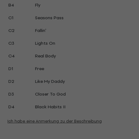
B4
Fly
C1
Seasons Pass
C2
Fallin'
C3
Lights On
C4
Real Body
D1
Free
D2
Like My Daddy
D3
Closer To God
D4
Black Habits II
Ich habe eine Anmerkung zu der Beschreibung