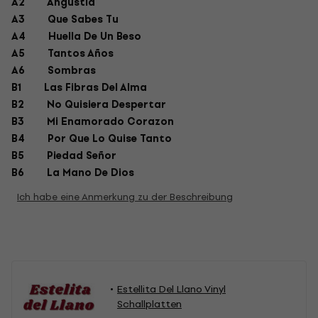
A2 Angustia
A3 Que Sabes Tu
A4 Huella De Un Beso
A5 Tantos Años
A6 Sombras
B1 Las Fibras Del Alma
B2 No Quisiera Despertar
B3 Mi Enamorado Corazon
B4 Por Que Lo Quise Tanto
B5 Piedad Señor
B6 La Mano De Dios
Ich habe eine Anmerkung zu der Beschreibung
Estellita Del Llano Vinyl
Schallplatten