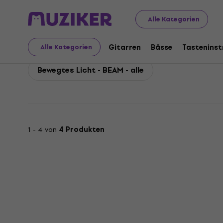
Evolights
Licht
Bewegtes Licht
Evolights Bewegtes 
Alle Kategorien
Evolights Bewegtes Lic
Gitarren
Bässe
Tastenins
Alle Kategorien
Bewegtes Licht - BEAM - alle
1 - 4 von
4 Produkten