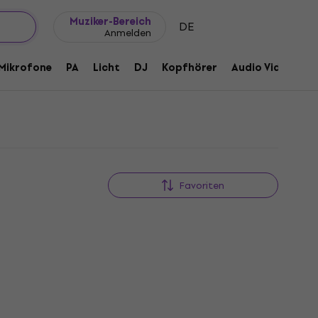
Geschenkideen
FAQ
Muziker Blog
Muziker-Bereich
DE
Anmelden
Mikrofone
PA
Licht
DJ
Kopfhörer
Audio Video
Z
Favoriten
Nur ausgepackt