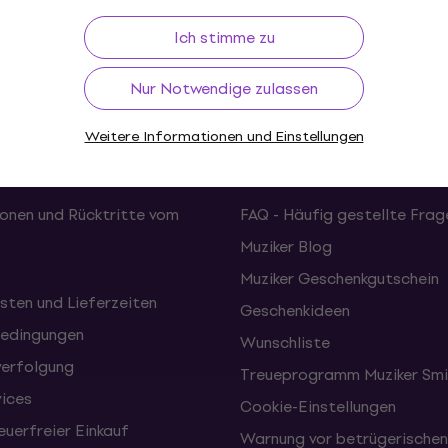
ückgaberecht
Versand gratis
von 199 €
Über 3 M
Ich stimme zu
Nur Notwendige zulassen
Weitere Informationen und Einstellungen
f
Nützliches
onen und Rücktritte vom
FAQ - Häufig gestellte Frag
Muziker Blog
Muziker Geschenkgutschein
sten und Lieferzeiten
Geschenkideen
edingungen
Wunschliste
erfolgung
Treueprogramm Muziker Smi
vices
Cookie-Einstellungen
uerfreier Einkauf
Warnung vor betrügerische