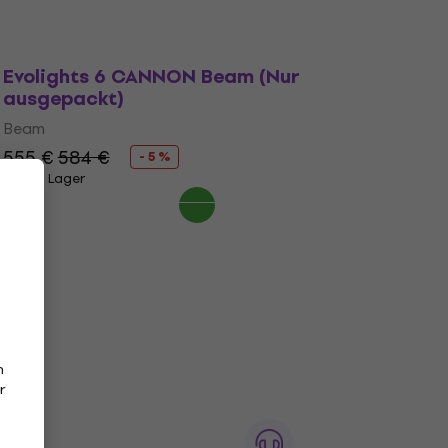
Evolights 6 CANNON Beam (Nur
ausgepackt)
Beam
555 €
584 €
- 5 %
Auf Lager
n
r