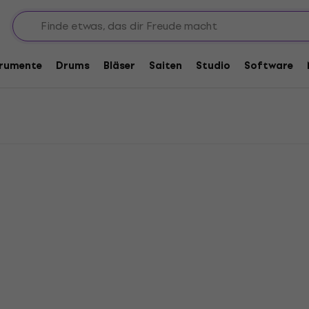
Licht - BEAM
ht - BEAM
trumente
Drums
Bläser
Saiten
Studio
Software
HAPPY HOUR