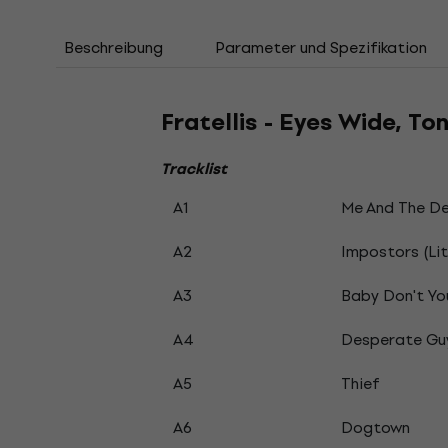
Beschreibung
Parameter und Spezifikation
Fratellis - Eyes Wide, To
Tracklist
A1
Me And The De
A2
Impostors (Litt
A3
Baby Don't You
A4
Desperate Gu
A5
Thief
A6
Dogtown