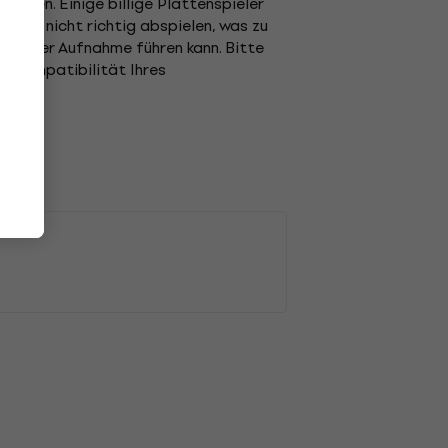
elen. Einige billige Plattenspieler
weise nicht richtig abspielen, was zu
en der Aufnahme führen kann. Bitte
e Kompatibilität Ihres