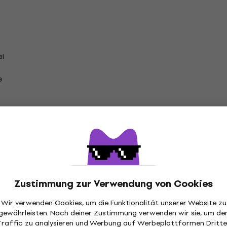
l
e
ibung
Vinylgewicht:
180 g
Zustimmung zur Verwendung von Cookies
Unsere Premium-LPs werden in höchst
Wir verwenden Cookies, um die Funktionalität unserer Website zu
produziert. Um sie in vollem Umfang g
gewährleisten. Nach deiner Zustimmung verwenden wir sie, um de
auf einem hochwertigen Plattenspiel
Traffic zu analysieren und Werbung auf Werbeplattformen Dritte