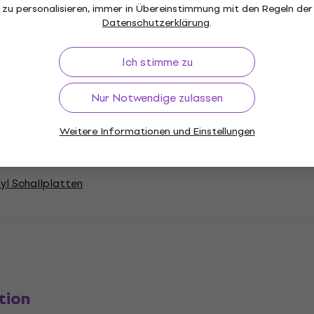
einem geeigneten Tonabnehmer abzuspi
zu personalisieren, immer in Übereinstimmung mit den Regeln der
können diese Schallplatten möglicher
Datenschutzerklärung
.
Sprüngen oder sogar zu Beschädigung
überprüfen Sie daher vor dem Kauf di
Ich stimme zu
Plattenspielers.
Nur Notwendige zulassen
Weitere Informationen und Einstellungen
nyl Schallplatten
tion