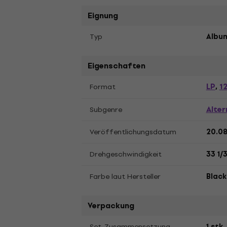
Eignung
Typ
Album
Eigenschaften
LP
12
Format
,
Alter
Subgenre
Veröffentlichungsdatum
20.08
Drehgeschwindigkeit
33 1/
Farbe laut Hersteller
Black
Verpackung
Set-Zusammensetzung
1 stk