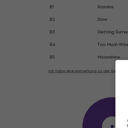
B1
Rosana
B2
Slow
B3
Getting Surrea
B4
Too Much Win
B5
Moonshine
Ich habe eine Anmerkung zu der Beschre