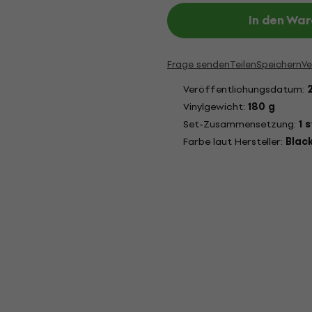
In den Wa
Frage senden
Teilen
Speichern
Ve
Veröffentlichungsdatum:
Vinylgewicht:
180 g
Set-Zusammensetzung:
1 
Farbe laut Hersteller:
Blac