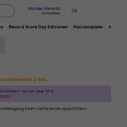
Geschenkideen
FAQ
Muziker Blog
Muziker-Bereich
DE
Anmelden
, Tongue Tied (180 g) (LP)
ks
Record Store Day Editionen
Plattenspieler
Musik Pl
190625
nachbestellt 2 Stk.
em Einkauf von LPs über 50 €.
EEDELI
telleingang beim Lieferanten spezifiziert.