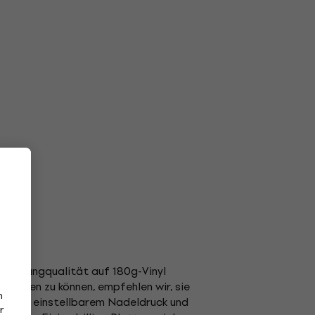
er Klangqualität auf 180g-Vinyl
enießen zu können, empfehlen wir, sie
n
er mit einstellbarem Nadeldruck und
r