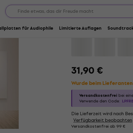
Fratellis - Eyes Wide
allplatten für Audiophile
Limitierte Auflagen
Soundtrac
Marke:
Fratellis
Produkt Code:
1
31,90 €
Wurde beim Lieferanten 
Versandkostenfrei
bei ein
Verwende den Code:
LPFR
Die Lieferzeit wird nach Bes
Verfügbarkeit beobachten
Versandkostenfrei ab 99 €