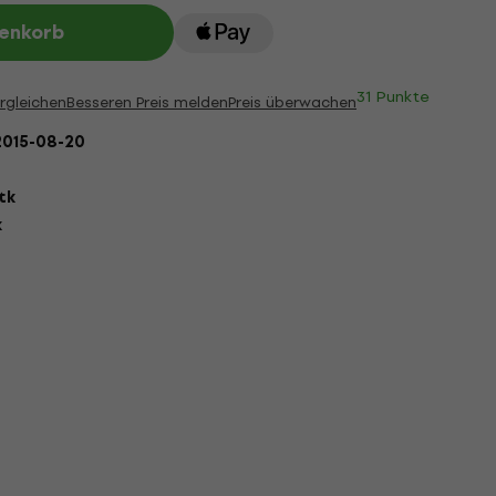
renkorb
31 Punkte
rgleichen
Besseren Preis melden
Preis überwachen
2015-08-20
stk
k