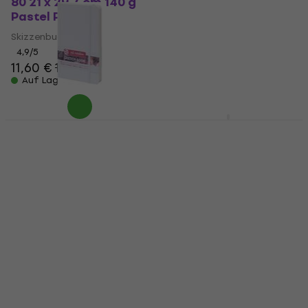
80 21 x 29,7 cm 140 g
Skizzenbuch 80 14,8 x
Pastel Pink
21 cm 140 g Red
Skizzenbuch
Skizzenbuch
4,9
/5
4,9
/5
11,60 €
11,90 €
8,09 €
Auf Lager
Auf Lager
Talens Art Creation
Van Gogh Mix Media
9314102M Skizzenbuch
Journal Skizzenbuch
80 13 x 21 cm 140 g
50 A5 160 g
White
Skizzenbuch
Skizzenbuch
4,7
/5
12,40 €
4,9
/5
6,29 €
Auf Lager
Auf Lager