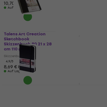
10,70 €
7,19 €
Auf Lager
Auf Lager
Talens Art Creation
Sketchbook
Hahnemühle
Skizzenbuch 80 21 x 28
Watercolor 100%
cm 110 g
Cotton Skizzenbuch
60 A5 250 g Black
Skizzenbuch
4,9
/5
Skizzenbuch
8,69 €
8,99 €
5
/5
Auf Lager
26,10 €
31,70 €
- 18 %
Auf Lager
Talens Art Creation
Sakura Sketch/Note
9314001M Skizzenbuch
Book Skizzenbuch 80
80 9 x 14 cm 140 g
21 x 30 cm 140 g
Black
Skizzenbuch