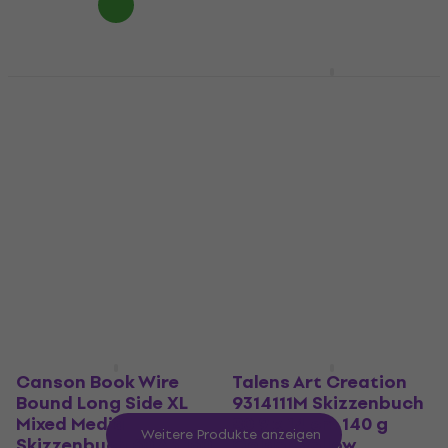
Talens Art Creation
Daler Rowney Simply
9314203M
Sketch Book Simply
Skizzenbuch 80 21 x
Skizzenbuch 54 A4 100
29,7 cm 140 g Red
g Black
Skizzenbuch
Skizzenbuch
4,9
/5
4,9
/5
11,20 €
5,72 €
mit dem Code
Auf Lager
MUZMUZ-10
6,39 €
Auf Lager
Canson Book Wire
Talens Art Creation
Bound Long Side XL
9314111M Skizzenbuch
Mixed Media
80 9 x 14 cm 140 g
Weitere Produkte anzeigen
Skizzenbuch 60 A5 160
Golden Yellow