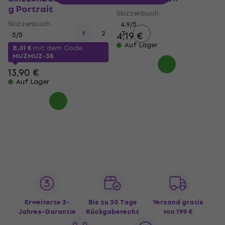
g Portrait
Skizzenbuch
Skizzenbuch
4,9
/5
1
2
3
4,19 €
5
/5
Auf Lager
8,61 €
mit dem Code
MUZMUZ-35
13,90 €
Auf Lager
Erweiterte 3-
Bis zu 30 Tage
Versand gratis
Jahres-Garantie
Rückgaberecht
von 199 €