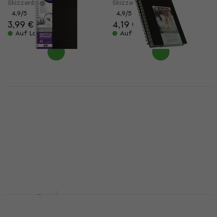
Skizzenbuch
Skizzenbuch
4,9
/5
4,9
/5
3,99 €
4,09 €
4,19 €
4,39 €
Auf Lager
Auf Lager
Daler Rowney Simply
Talens Art Creation
Sketch Book Simply
Sketchbook
Skizzenbuch 54 A3 100
Skizzenbuch 80 14 x 21
g Black
cm 110 g
Skizzenbuch
Skizzenbuch
4,9
/5
4,9
/5
6,29 €
9,41 €
mit dem Code
Auf Lager
MUZMUZ-25
12,90 €
Auf Lager
Talens Art Creation
Talens Art Creation
9314114M Skizzenbuch
9314202M