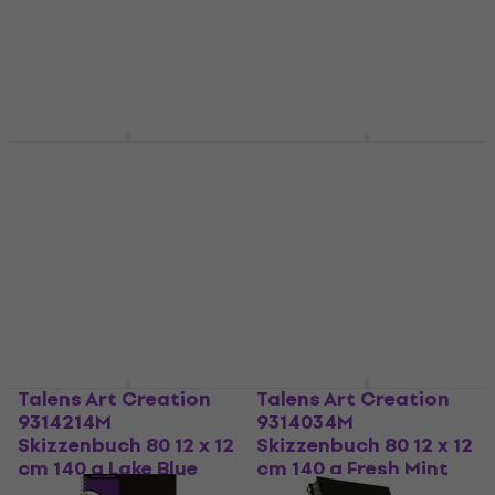
Skizzenbuch
Skizzenbuch
4,9
/5
4,9
/5
4,69 €
4,99 €
6,39 €
6,99 €
Auf Lager
Auf Lager
Talens Art Creation
Sakura Sketch/Note
9314312M Skizzenbuch
Book Skizzenbuch 80
80 13 x 21 cm 140 g
9 x 14 cm 140 g
Coral
Skizzenbuch
Skizzenbuch
5
/5
4,79 €
4,9
/5
6,59 €
6,89 €
Auf Lager
Auf Lager
Talens Art Creation
Talens Art Creation
9314214M
9314034M
Skizzenbuch 80 12 x 12
Skizzenbuch 80 12 x 12
cm 140 g Lake Blue
cm 140 g Fresh Mint