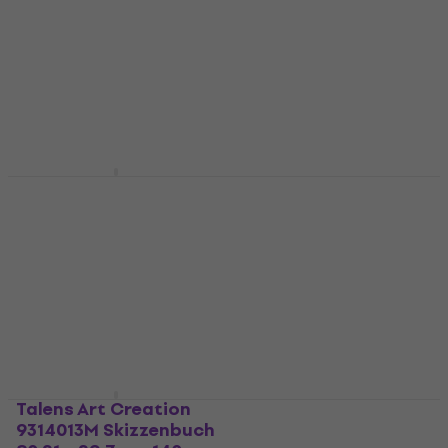
80 12 x 12 cm 140 g
Skizzenbuch 80 13 x 21
Golden Yellow
cm 140 g Red
Skizzenbuch
Skizzenbuch
4,9
/5
4,9
/5
4,79 €
6,69 €
7,09 €
Auf Lager
Auf Lager
Sakura Sketch/Note
Talens Art Creation
Book Créme
Sketchbook
Skizzenbuch 80 21 x 15
Skizzenbuch 80 15 x 15
cm 140 g
cm 110 g
Skizzenbuch
Skizzenbuch
5
/5
4,9
/5
8,59 €
4,69 €
4,89 €
Auf Lager
Auf Lager
Talens Art Creation
Talens Art Creation
9314013M Skizzenbuch
9314205M