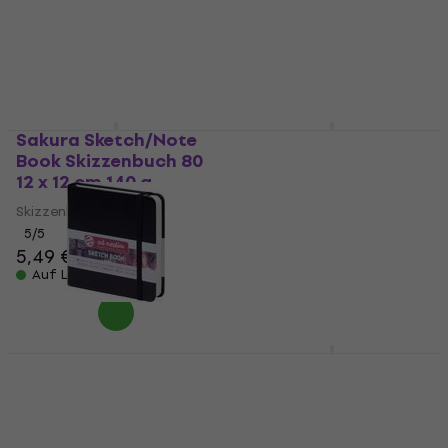
Skizzenbuch
5
/5
13,70 €
14,10 €
4,9
/5
3,59 €
Auf Lager
Auf Lager
Sakura Sketch/Note
Talens Art Creation
Book Skizzenbuch 80
9314212M Skizzenbuch
12 x 12 cm 140 g
80 13 x 21 cm 140 g
Lake Blue
Skizzenbuch
Skizzenbuch
5
/5
5,49 €
4,9
/5
6,19 €
6,39 €
Auf Lager
Auf Lager
Talens Art Creation
Talens Art Creation
9314004M
9314112M Skizzenbuch
Skizzenbuch 80 12 x 12
80 13 x 21 cm 140 g
cm 140 g Black
Golden Yellow