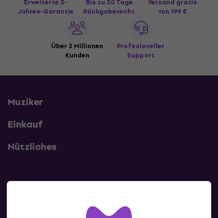
Erweiterte 3-
Bis zu 30 Tage
Versand gratis
Jahres-Garantie
Rückgaberecht
von 199 €
Über 3 Millionen
Profesioneller
Kunden
Support
Muziker
Einkauf
Nützliches
Kontakte
Kontaktiere uns