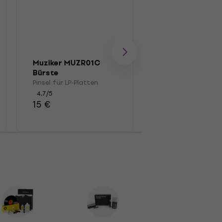
Muziker MUZR01C
Muziker OPP LP
Bürste
100
Pinsel für LP-Platten
Koffer für LP-Plat
4,7
/5
4,8
/5
15 €
20,70 €