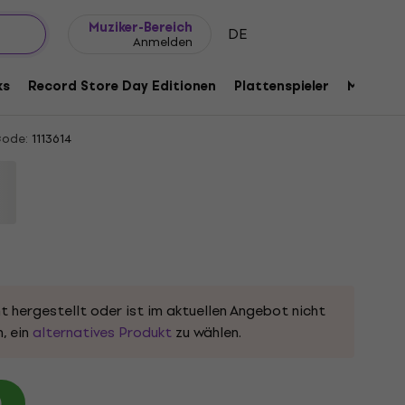
Geschenkideen
FAQ
Muziker Blog
Muziker-Bereich
DE
Anmelden
er (Blue Coloured) (2 LP)
ks
Record Store Day Editionen
Plattenspieler
Musik Pl
Code:
1113614
t hergestellt oder ist im aktuellen Angebot nicht
, ein
alternatives Produkt
zu wählen.
)