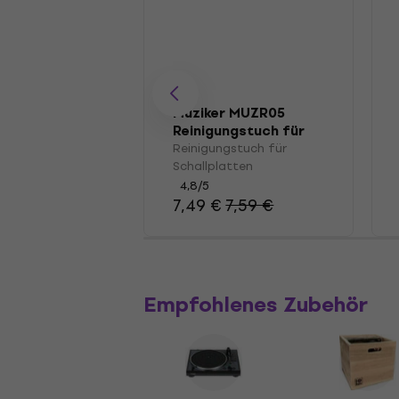
Muziker MUZR05
Reinigungstuch für
Schallplatten
Reinigungstuch für
Schallplatten
4,8
/5
7,49 €
7,59 €
Empfohlenes Zubehör