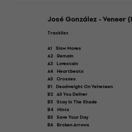
José González - Veneer (
Tracklist
A1 Slow Moves
A2 Remain
A3 Lovestain
A4 Heartbeats
A5 Crosses
B1 Deadweight On Velveteen
B2 All You Deliver
B3 Stay In The Shade
B4 Hints
B5 Save Your Day
B6 Broken Arrows