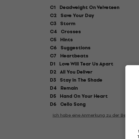
C1 Deadweight On Velveteen
C2 Save Your Day
C3 Storm
C4 Crosses
C5 Hints
C6 Suggestions
C7 Heartbeats
D1 Love Will Tear Us Apart
D2 All You Deliver
D3 Stay In The Shade
D4 Remain
D5 Hand On Your Heart
D6 Cello Song
Ich habe eine Anmerkung zu der Beschre