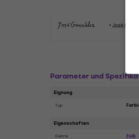
José Gonzál
Parameter und Spezifika
Eignung
Typ
Farbi
Eigenschaften
Folk
Genre