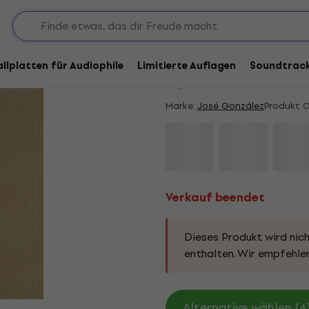
Verkauf beendet
José González - Vene
allplatten für Audiophile
Limitierte Auflagen
Soundtrac
5
/5
1 x bewertet
Marke:
José González
Produkt 
Verkauf beendet
Dieses Produkt wird nich
enthalten. Wir empfehlen
Alternative wählen (4