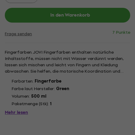
In den Warenkorb
7 Punkte
Frage senden
Fingerfarben. JOVI Fingerfarben enthalten natürliche
Inhaltsstoffe, müssen nicht mit Wasser verdünnt werden,
lassen sich mischen und leicht von Fingern und Kleidung
abwaschen. Sie helfen, die motorische Koordination und
Feinmotorik von Händen und Fingern zu stimulieren. Kann
Farbarten:
Fingerfarbe
direkt mit den Fingern, Pinsel, Rolle oder Spachtel
Farbe laut Hersteller:
Green
aufgetragen werden....
Volumen:
500 ml
Paketmenge (Stk):
1
Mehr lesen