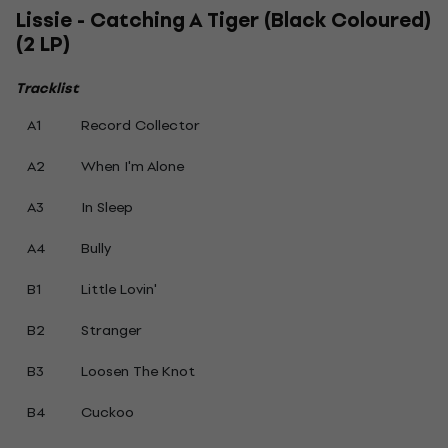
Lissie - Catching A Tiger (Black Coloured)
(2 LP)
Tracklist
A1
Record Collector
A2
When I'm Alone
A3
In Sleep
A4
Bully
B1
Little Lovin'
B2
Stranger
B3
Loosen The Knot
B4
Cuckoo