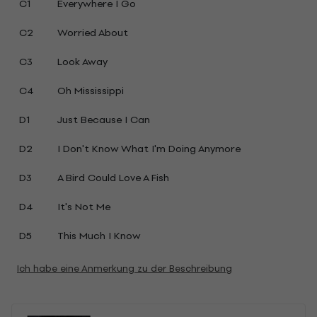
C1
Everywhere I Go
C2
Worried About
C3
Look Away
C4
Oh Mississippi
D1
Just Because I Can
D2
I Don't Know What I'm Doing Anymore
D3
A Bird Could Love A Fish
D4
It's Not Me
D5
This Much I Know
Ich habe eine Anmerkung zu der Beschreibung