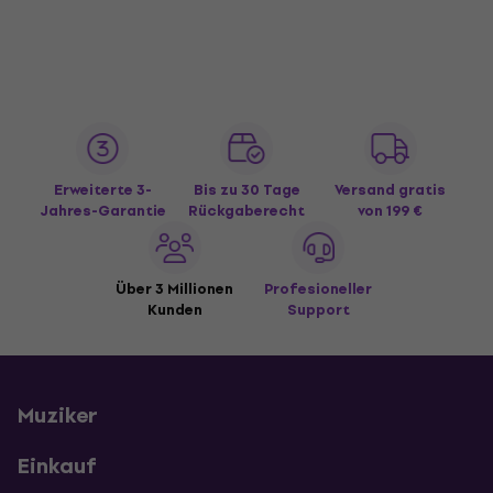
Erweiterte 3-
Bis zu 30 Tage
Versand gratis
Jahres-Garantie
Rückgaberecht
von 199 €
Über 3 Millionen
Profesioneller
Kunden
Support
Muziker
Einkauf