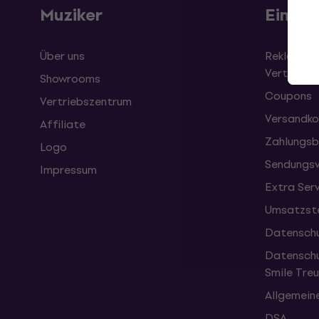
Muziker
Einkau
Über uns
Reklamati
Vertrag
Showrooms
Coupons
Vertriebszentrum
Versandko
Affiliate
Zahlungsb
Logo
Sendungsv
Impressum
Extra Ser
Umsatzste
Datenschu
Datenschu
Smile Tr
Allgemein
DSA