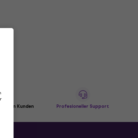
n
r
illionen Kunden
Profesioneller Support