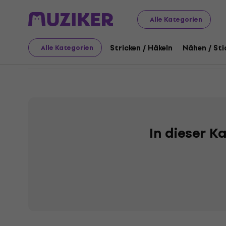
Kunst
Stricken / Häkeln
Strickgarn
Mirafil-Garn
Alle Kategorien
Mirafil-Garn
Stricken / Häkeln
Nähen / Sti
Alle Kategorien
In dieser K