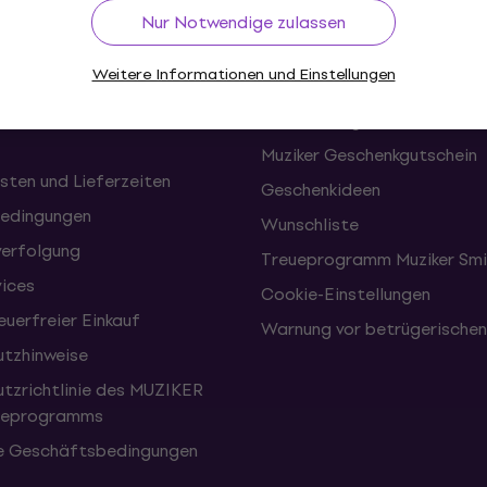
f
Nützliches
Nur Notwendige zulassen
Weitere Informationen und Einstellungen
onen und Rücktritte vom
FAQ - Häufig gestellte Frag
Muziker Blog
Muziker Geschenkgutschein
sten und Lieferzeiten
Geschenkideen
edingungen
Wunschliste
erfolgung
Treueprogramm Muziker Smi
vices
Cookie-Einstellungen
uerfreier Einkauf
Warnung vor betrügerische
tzhinweise
tzrichtlinie des MUZIKER
eueprogramms
e Geschäftsbedingungen