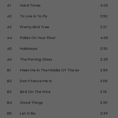
A1
Hard Times
4:03
A2
To Live Is To Fly
3:50
A3
Pretty Bird Tree
3:37
A4
Pallet On Your Floor
4:05
A5
Nukkanya
3:30
A6
The Parting Glass
2:25
B1
Meet Me In The Middle Of The Air
2:59
B2
Don't Fence Me In
3:05
B3
Bird On The Wire
3:15
B4
Good Things
3:30
B5
Let It Be
2:39