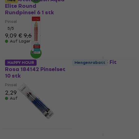
Elite Round
Synthetics Rundpinsel
Rundpinsel 6 1 stk
6
Pinsel
Pinsel
5
/5
4,9
/5
9,09 €
9,69 €
2,29 €
Auf Lager
Auf Lager
Da Vinci 5073 Fit
HAPPY HOUR
Mengenrabatt
Synthetics
Rosa 184142 Pinselset
Flachpinsel 30
10 stk
Pinsel
Pinsel
5
/5
2,29 €
2,59 €
9,79 €
Auf Lager
Auf Lager
Mengenrabatt