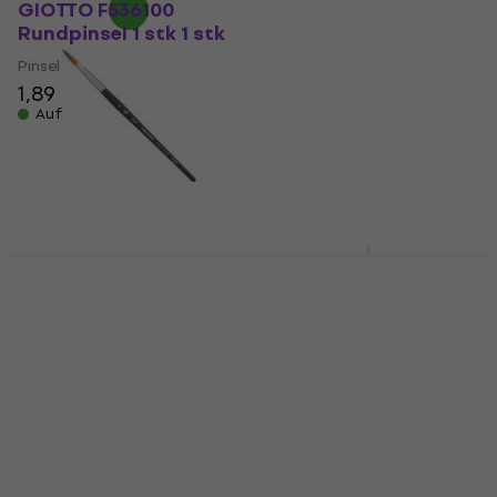
RSET-9307 Pinselset 12
GIOTTO F536100
stk
Rundpinsel 1 stk 1 stk
Pinsel
Pinsel
4,7
/5
1,89 €
16,70 €
Auf Lager
Auf Lager
Princeton Brush Aqua
Da Vinci Casaneo 703
Elite Rundpinsel 8 1
Spezialbürsten 1
stk
Pinsel
Pinsel
5
/5
22,80 €
5
/5
Auf Lager
11,87 €
mit dem Code
MUZMUZ-5
12,63 €
Auf Lager