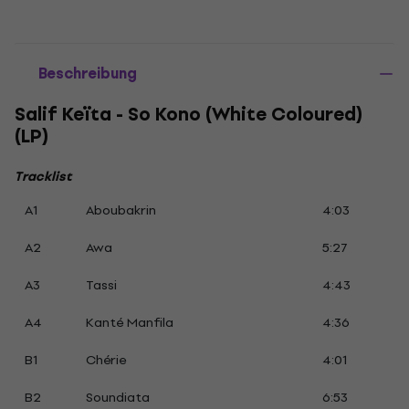
Beschreibung
Salif Keïta - So Kono (White Coloured)
(LP)
Tracklist
A1
Aboubakrin
4:03
A2
Awa
5:27
A3
Tassi
4:43
A4
Kanté Manfila
4:36
B1
Chérie
4:01
B2
Soundiata
6:53