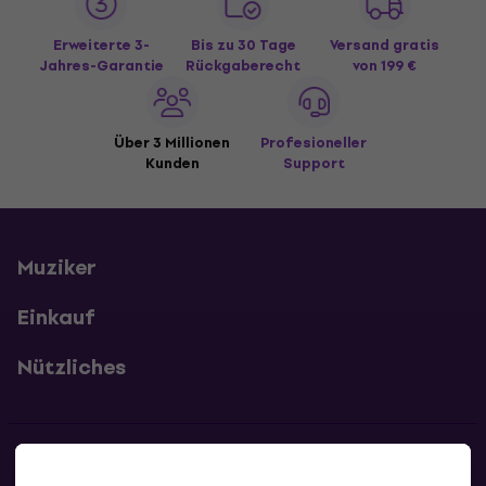
Erweiterte 3-
Bis zu 30 Tage
Versand gratis
Jahres-Garantie
Rückgaberecht
von 199 €
Über 3 Millionen
Profesioneller
Kunden
Support
Muziker
Einkauf
Nützliches
Kontakte