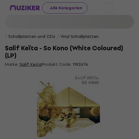
Alle Kategorien
Schallplatten und CDs
Vinyl Schallplatten
Salif Keïta - So Kono (White Coloured)
(LP)
Marke:
Salif Keïta
Produkt Code:
1192674