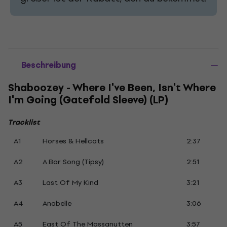
Beschreibung
Shaboozey - Where I've Been, Isn't Where
I'm Going (Gatefold Sleeve) (LP)
Tracklist
A1
Horses & Hellcats
2:37
A2
A Bar Song (Tipsy)
2:51
A3
Last Of My Kind
3:21
A4
Anabelle
3:06
A5
East Of The Massanutten
3:57