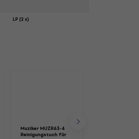
LP (2 x)
Muziker MUZR63-4
Muziker MUZR0
Reinigungstuch für
Bürste