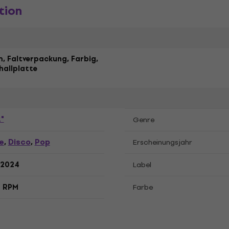
tion
, Faltverpackung, Farbig,
hallplatte
"
Genre
e
Disco
Pop
,
,
Erscheinungsjahr
.2024
Label
3 RPM
Farbe