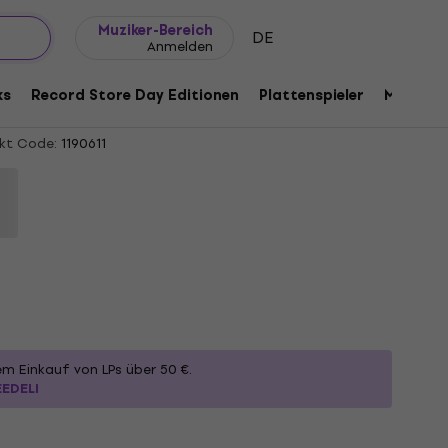
Geschenkideen
FAQ
Muziker Blog
Muziker-Bereich
DE
Anmelden
- Songs From The Kitchen Disco: Sophie
st Hits (Gatefold Sleeve) (Pink
ks
Record Store Day Editionen
Plattenspieler
Musik Pl
kt Code:
1190611
em Einkauf von LPs über 50 €.
EEDELI