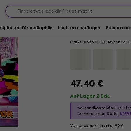
Sophie Ellis-Bextor 
Ellis-Bextor's Greate
allplatten für Audiophile
Limitierte Auflagen
Soundtrac
Coloured) (2 LP)
Marke:
Sophie Ellis-Bextor
Produ
47,40 €
Auf Lager 2 Stk.
Versandkostenfrei
bei ein
Verwende den Code:
LPFR
Versandkostenfrei ab 99 €