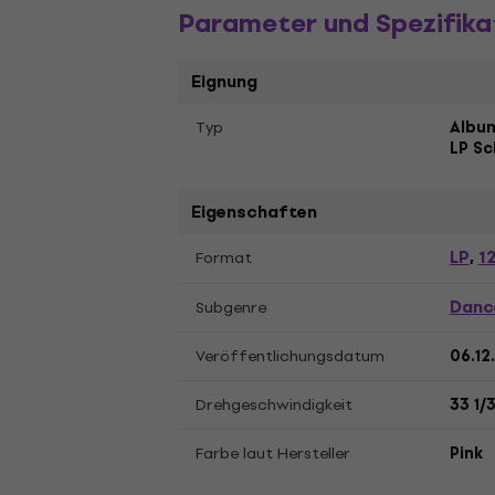
Parameter und Spezifika
Eignung
Typ
Album
LP Sc
Eigenschaften
LP
12
Format
,
Danc
Subgenre
Veröffentlichungsdatum
06.12
Drehgeschwindigkeit
33 1/
Farbe laut Hersteller
Pink