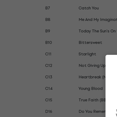
B7
Catch You
B8
Me And My Imagina
B9
Today The Sun's On
B10
Bittersweet
C11
Starlight
C12
Not Giving Up On L
C13
Heartbreak (Make M
C14
Young Blood
C15
True Faith (BBC Ses
D16
Do You Remember Th