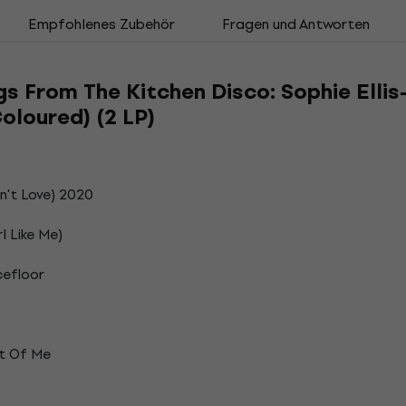
Empfohlenes Zubehör
Fragen und Antworten
ngs From The Kitchen Disco: Sophie Elli
oloured) (2 LP)
in't Love) 2020
l Like Me)
efloor
t Of Me