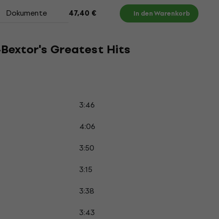
Dokumente
47,40 €
In den Warenkorb
s-Bextor's Greatest Hits
3:46
4:06
3:50
3:15
3:38
3:43