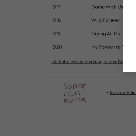
D17
Come With Us
D18
Wild Forever
D19
Crying At The Disc
D20
My Favourite Thing
Ich habe eine Anmerkung zu der Beschre
Sophie Elli