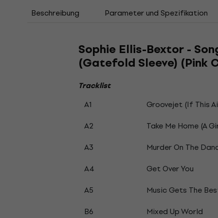
Beschreibung
Parameter und Spezifikation
Sophie Ellis-Bextor - So
(Gatefold Sleeve) (Pink C
Tracklist
A1
Groovejet (If This A
A2
Take Me Home (A Gir
A3
Murder On The Danc
A4
Get Over You
A5
Music Gets The Bes
B6
Mixed Up World