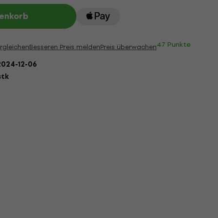
renkorb
47 Punkte
rgleichen
Besseren Preis melden
Preis überwachen
2024-12-06
stk