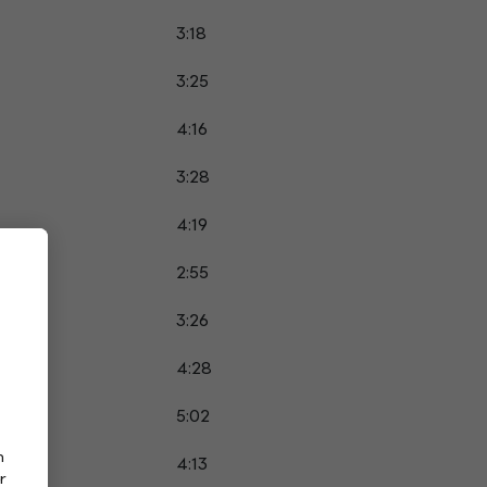
3:18
3:25
4:16
3:28
4:19
2:55
3:26
4:28
5:02
n
4:13
r