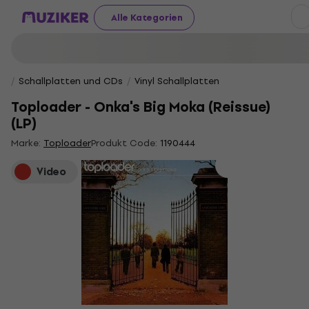
Alle Kategorien
Schallplatten und CDs
Vinyl Schallplatten
Toploader - Onka's Big Moka (Reissue)
(LP)
Marke:
Toploader
Produkt Code:
1190444
Video