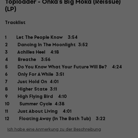
Toploader - Onka's Big Moka (Reissue)
(LP)
Tracklist
1 Let The People Know 3:54
2 Dancing In The Moonlight 3:52
3 Achilles Heel 4:18
4 Breathe 3:56
5 Do You Know What Your Future Will Be? 4:24
6 Only For A While 3:51
7 Just Hold On 4:01
8 Higher State 3:11
9 High Flying Bird 4:10
10 Summer Cycle 4:38
11 Just About Living 4:01
12 Floating Away (In The Bath Tub) 3:22
Ich habe eine Anmerkung zu der Beschreibung