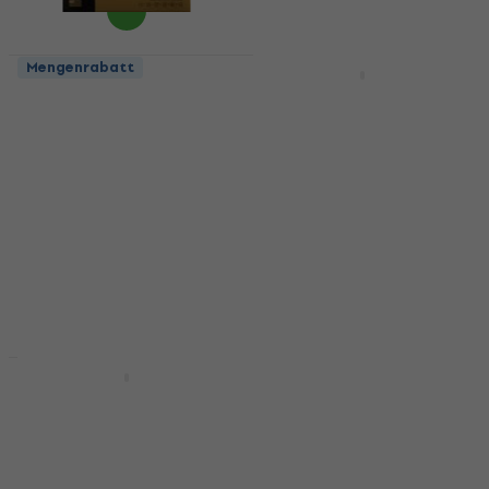
Mengenrabatt
Mengenrabatt
Gibson Coated
Olympia ART-A1152/P
Phosphor Bronze 11-52
Saiten für
Saiten für
Akustikgitarre
Akustikgitarre
Saiten für Akustikgitarre
Saiten für Akustikgitarre
4,8
/5
6,69 €
4,3
/5
14,90 €
Auf Lager
Auf Lager
Mengenrabatt
Mengenrabatt
D'Addario EJ83M
Thomastik AC111
Saiten für
Saiten für
Akustikgitarre
Akustikgitarre
Saiten für Akustikgitarre
Saiten für Akustikgitarre