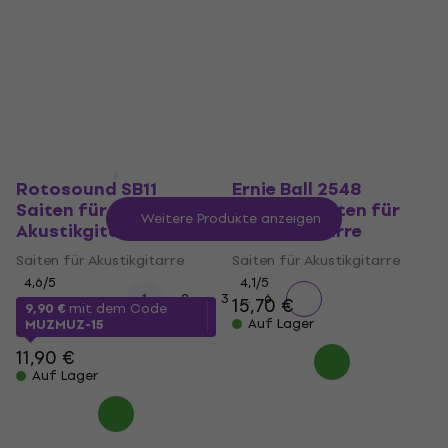
5
/5
5
/5
20 €
14,90 €
mit dem Code
Auf Lager
MUZMUZ-25
19,90 €
Auf Lager
Rotosound SB11
Ernie Ball 2548
Saiten für
Everlast Saiten für
Weitere Produkte anzeigen
Akustikgitarre
Akustikgitarre
Saiten für Akustikgitarre
Saiten für Akustikgitarre
4,6
/5
4,1
/5
...
1
2
3
6
15,70 €
9,90 €
mit dem Code
Auf Lager
MUZMUZ-15
11,90 €
Auf Lager