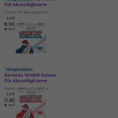
für Akustikgitarre
Rotosound TB11
Saiten für
Saiten für Akustikgitarre
Akustikgitarre
4,6
/5
8,50 €
Saiten für Akustikgitarre
Auf Lager
4,8
/5
6,50 €
Auf Lager
Mengenrabatt
Savarez 1610MF Saiten
DR Strings Dragon
für Akustikgitarre
Skin+ Coated 80/20
Custom Light Saiten
Saiten für Akustikgitarre
für Akustikgitarre
4,9
/5
11,80 €
Saiten für Akustikgitarre
Auf Lager
5
/5
16,90 €
19,70 €
- 14 %