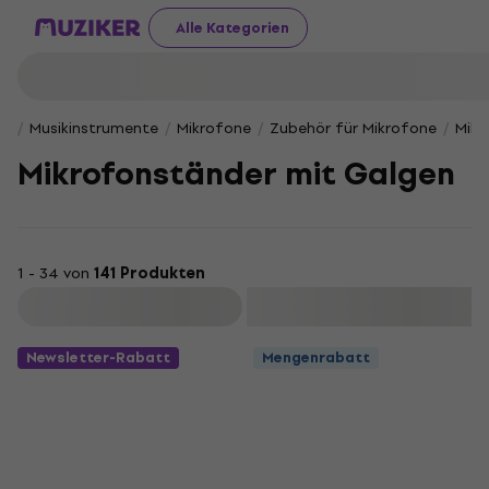
Alle Kategorien
Musikinstrumente
Mikrofone
Zubehör für Mikrofone
Mikr
Mikrofonständer mit Galgen
1 - 34 von
141 Produkten
Filtern
Newsletter-Rabatt
Mengenrabatt