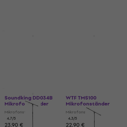
Mikrofonständer
4,3
/5
21,30 €
4,9
/5
34,90 €
Auf Lager
Auf Lager
Mengenrabatt
HAPPY HOUR
Platinum MBS1 B
Soundking DD065B
Mikrofonständer
Mikrofonständer
Mikrofonständer
Mikrofonständer
4,4
/5
4,6
/5
16,90 €
29,90 €
Auf Lager
Auf Lager
Mengenrabatt
Soundking DD034B
WTF TMS100
Mikrofonständer
Mikrofonständer
Mikrofonständer
Mikrofonständer
4,7
/5
4,3
/5
23,90 €
22,90 €