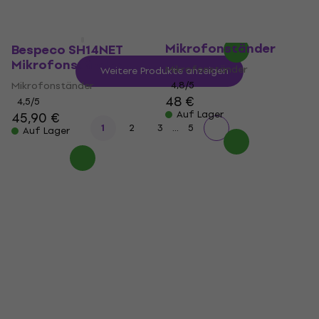
30,90 €
Auf Lager
Konig & Meyer 259/1
Mikrofonständer
Bespeco SH14NET
Mikrofonständer
Mikrofonständer
Weitere Produkte anzeigen
Mikrofonständer
4,8
/5
48 €
4,5
/5
Auf Lager
45,90 €
...
1
2
3
5
Auf Lager