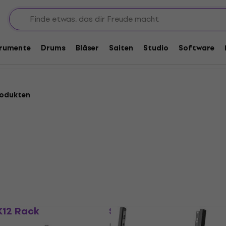
ks
Rack Cases und Ständer
Rack Ständer
trumente
Drums
Bläser
Saiten
Studio
Software
rodukten
12 Rack
Samson SRK16 Rack