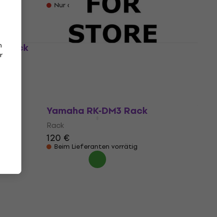
Nur auf Bestellung
n
S Rack
FBT Case 2x Ventis 115A Rack
r
Rack
500 €
Nur auf Bestellung
Yamaha RK-DM3 Rack
Rack
120 €
Beim Lieferanten vorrätig