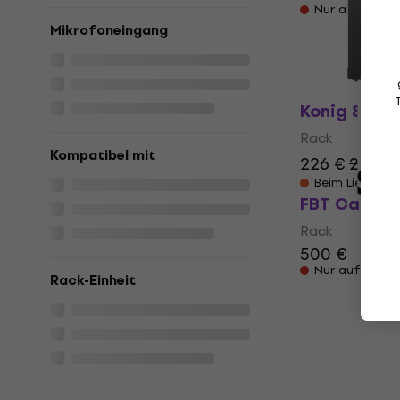
Nur auf Beste
Mikrofoneingang
Konig & Me
Rack
Kompatibel mit
226 €
241 €
Beim Lieferan
FBT Case 2x
Rack
500 €
Nur auf Beste
Rack-Einheit