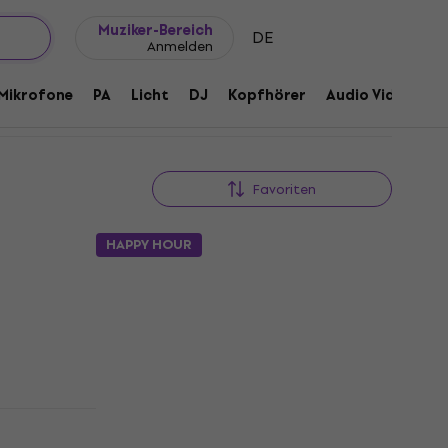
Geschenkideen
FAQ
Muziker Blog
Muziker-Bereich
DE
Anmelden
Mikrofone
PA
Licht
DJ
Kopfhörer
Audio Video
Z
Favoriten
HAPPY HOUR
HAPPY HOUR
Samson SRK8 Rack