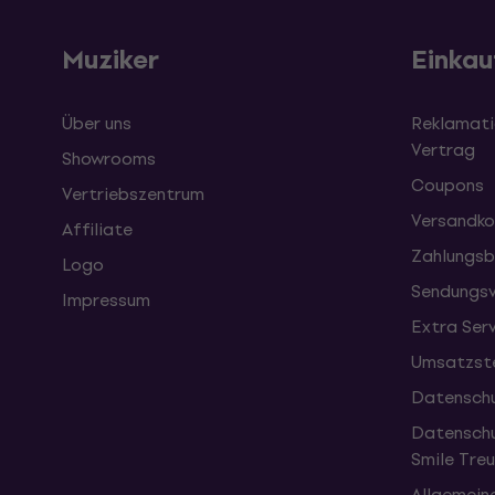
Muziker
Einkau
Über uns
Reklamati
Vertrag
Showrooms
Coupons
Vertriebszentrum
Versandko
Affiliate
Zahlungsb
Logo
Sendungsv
Impressum
Extra Ser
Umsatzste
Datenschu
Datenschu
Smile Tr
Allgemein