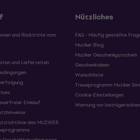
f
Nützliches
onen und Rücktritte vom
FAQ - Häufig gestellte Frag
Muziker Blog
Muziker Geschenkgutschein
sten und Lieferzeiten
Geschenkideen
edingungen
Wunschliste
erfolgung
Treueprogramm Muziker Smi
vices
Cookie-Einstellungen
uerfreier Einkauf
Warnung vor betrügerische
tzhinweise
tzrichtlinie des MUZIKER
eueprogramms
e Geschäftsbedingungen