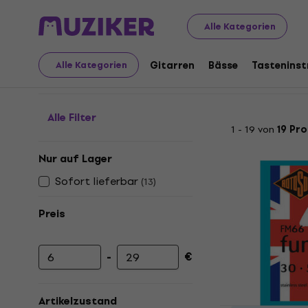
Musikinstrumente
Bässe
Bass Saiten
4-Saiter Sets
Alle Kategorien
Stärke 0-35 oder wenig
Gitarren
Bässe
Tastenins
Alle Kategorien
Alle Filter
1 - 19 von
19 Pr
Nur auf Lager
Sofort lieferbar
(
13
)
Preis
-
€
Mindestpreis
Höchstpreis
Artikelzustand