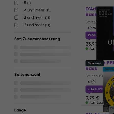
5
(
1
)
D'Addario E
4 und mehr
(
11
)
Bass
3 und mehr
(
11
)
Saiten für E-B
2 und mehr
(
11
)
4,8
/5
19,90 €
mit de
Set-Zusammensetzung
23,90 €
Auf Lager
Olympia EBS
Wie neu
Bass
Saitenanzahl
Saiten für E-B
4,6
/5
7,13 €
mit dem
9,79 €
Auf Lager
Länge