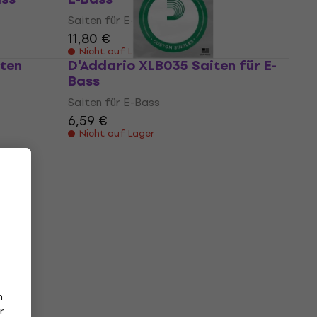
Saiten für E-Bass
11,80 €
Nicht auf Lager
ten
D'Addario XLB035 Saiten für E-
Bass
Saiten für E-Bass
6,59 €
Nicht auf Lager
n
r