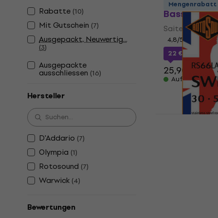
Rotosound F
Mengenrabatt
Rabatte
(
10
)
Bass
Mit Gutschein
(
7
)
Saiten für E-B
Ausgepackt, Neuwertig...
4,8
/5
(
3
)
22 €
mit dem 
Ausgepackte
25,90 €
ausschliessen
(
16
)
Auf Lager
Hersteller
Rotosound R
D'Addario
(
7
)
E-Bass
Olympia
(
1
)
Saiten für E-B
Rotosound
(
7
)
4,8
/5
Warwick
(
4
)
23,04 €
mit d
25,90 €
Bewertungen
Auf Lager