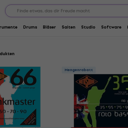
Stärke 0-35 oder weniger
er
trumente
Drums
Bläser
Saiten
Studio
Software
odukten
Mengenrabatt