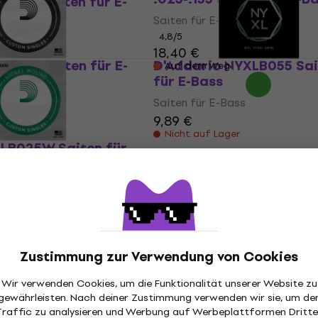
XL180 Saiten für E-
eu)
Saiten für E-Bass
4,8
/5
ass
18,40 €
G032 Saiten für E-
D'Addario NYXLB055 Sai
Auf dem Weg
für E-Bass
ass
Saiten für E-Bass
9,89 €
er
Nicht auf Lager
XLB025W Saiten für
ass
er
Zustimmung zur Verwendung von Cookies
Wir verwenden Cookies, um die Funktionalität unserer Website zu
gewährleisten. Nach deiner Zustimmung verwenden wir sie, um de
Traffic zu analysieren und Werbung auf Werbeplattformen Dritte